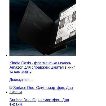
Kindle Oasis - флагманська модель
Amazon для справжнiх цiнителiв книг
та комфорту
Докладніше...
Surface Duo. Один смартфон. Два
екрани