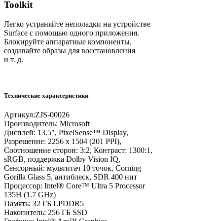
Toolkit
Легко устраняйте неполадки на устройстве
Surface с помощью одного приложения.
Блокируйте аппаратные компоненты,
создавайте образы для восстановления
и т. д.
Технические характеристики
Артикул:
ZJS-00026
Производитель:
Microsoft
Дисплей:
13.5", PixelSense™ Display,
Разрешение: 2256 х 1504 (201 PPI),
Соотношение сторон: 3:2, Контраст: 1300:1,
sRGB, поддержка Dolby Vision IQ,
Сенсорный: мультитач 10 точок, Corning
Gorilla Glass 5, антиблеск, SDR 400 нит
Процессор:
Intel® Core™ Ultra 5 Processor
135H (1.7 GHz)
Память:
32 ГБ LPDDR5
Накопитель:
256 ГБ SSD