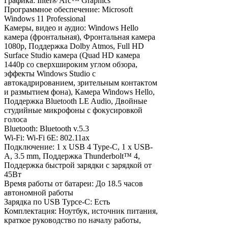
Графика:
Intel® Arc™ Graphics
Программное обеспечение:
Microsoft
Windows 11 Professional
Камеры, видео и аудио:
Windows Hello
камера (фронтальная), Фронтальная камера
1080p, Поддержка Dolby Atmos, Full HD
Surface Studio камера (Quad HD камера
1440p со сверхшироким углом обзора,
эффекты Windows Studio c
автокадрированием, зрительным контактом
и размытием фона), Камера Windows Hello,
Поддержка Bluetooth LE Audio, Двойные
студийные микрофоны с фокусировкой
голоса
Bluetooth:
Bluetooth v.5.3
Wi-Fi:
Wi-Fi 6Е: 802.11ax
Подключение:
1 x USB 4 Type-C, 1 x USB-
A, 3.5 mm, Поддержка Thunderbolt™ 4,
Поддержка быстрой зарядки с зарядкой от
45Вт
Время работы от батареи:
До 18.5 часов
автономной работы
Зарядка по USB Typce-C:
Есть
Комплектация:
Ноутбук, источник питания,
краткое руководство по началу работы,