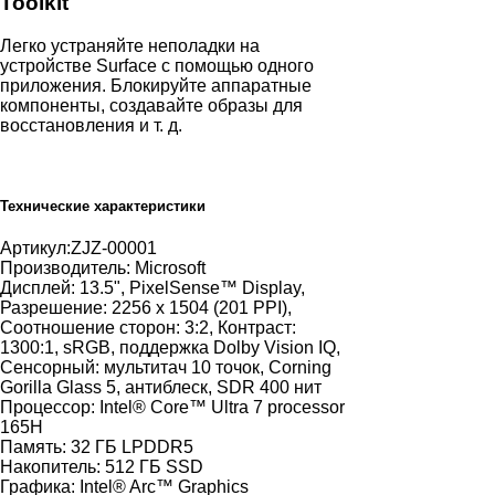
Toolkit
Легко устраняйте неполадки на
устройстве Surface с помощью одного
приложения. Блокируйте аппаратные
компоненты, создавайте образы для
восстановления и т. д.
Технические характеристики
Артикул:
ZJZ-00001
Производитель:
Microsoft
Дисплей:
13.5", PixelSense™ Display,
Разрешение: 2256 х 1504 (201 PPI),
Соотношение сторон: 3:2, Контраст:
1300:1, sRGB, поддержка Dolby Vision IQ,
Сенсорный: мультитач 10 точок, Corning
Gorilla Glass 5, антиблеск, SDR 400 нит
Процессор:
Intel® Core™ Ultra 7 processor
165H
Память:
32 ГБ LPDDR5
Накопитель:
512 ГБ SSD
Графика:
Intel® Arc™ Graphics