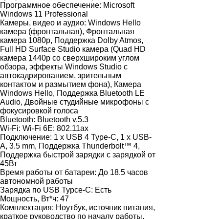
Программное обеспечение:
Microsoft
Windows 11 Professional
Камеры, видео и аудио:
Windows Hello
камера (фронтальная), Фронтальная
камера 1080p, Поддержка Dolby Atmos,
Full HD Surface Studio камера (Quad HD
камера 1440p со сверхшироким углом
обзора, эффекты Windows Studio c
автокадрированием, зрительным
контактом и размытием фона), Камера
Windows Hello, Поддержка Bluetooth LE
Audio, Двойные студийные микрофоны с
фокусировкой голоса
Bluetooth:
Bluetooth v.5.3
Wi-Fi:
Wi-Fi 6Е: 802.11ax
Подключение:
1 x USB 4 Type-C, 1 x USB-
A, 3.5 mm, Поддержка Thunderbolt™ 4,
Поддержка быстрой зарядки с зарядкой от
45Вт
Время работы от батареи:
До 18.5 часов
автономной работы
Зарядка по USB Typce-C:
Есть
Мощность, Вт*ч:
47
Комплектация:
Ноутбук, источник питания,
краткое руководство по началу работы,