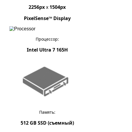
2256px
x
1504px
PixelSense™ Display
Процессор:
Intel Ultra 7 165H
Память:
512 GB SSD (съемный)