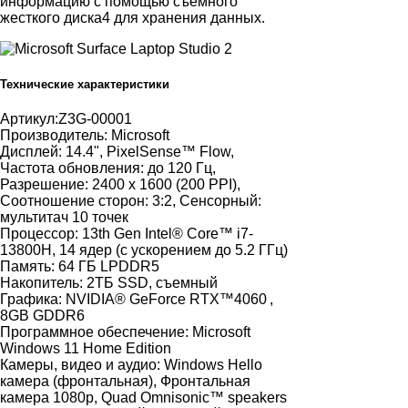
информацию с помощью съемного
жесткого диска4 для хранения данных.
Технические характеристики
Артикул:
Z3G-00001
Производитель:
Microsoft
Дисплей:
14.4", PixelSense™ Flow,
Частота обновления: до 120 Гц,
Разрешение: 2400 х 1600 (200 PPI),
Соотношение сторон: 3:2, Сенсорный:
мультитач 10 точек
Процессор:
13th Gen Intel® Core™ i7-
13800H, 14 ядер (с ускорением до 5.2 ГГц)
Память:
64 ГБ LPDDR5
Накопитель:
2ТБ SSD, съемный
Графика:
NVIDIA® GeForce RTX™4060 ,
8GB GDDR6
Программное обеспечение:
Microsoft
Windows 11 Home Edition
Камеры, видео и аудио:
Windows Hello
камера (фронтальная), Фронтальная
камера 1080p, Quad Omnisonic™ speakers