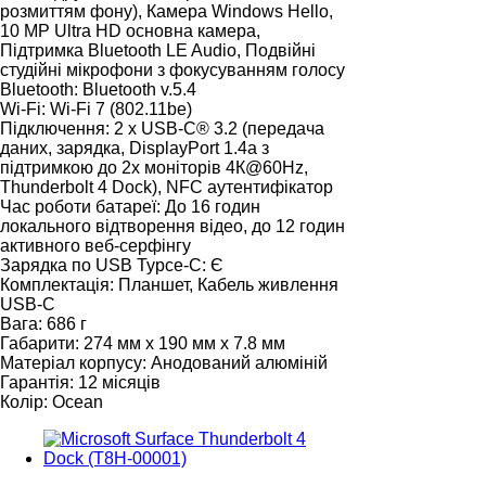
розмиттям фону), Камера Windows Hello,
10 MP Ultra HD основна камера,
Підтримка Bluetooth LE Audio, Подвійні
студійні мікрофони з фокусуванням голосу
Bluetooth:
Bluetooth v.5.4
Wi-Fi:
Wi-Fi 7 (802.11be)
Підключення:
2 x USB-C® 3.2 (передача
даних, зарядка, DisplayPort 1.4а з
підтримкою до 2х моніторів 4К@60Hz,
Thunderbolt 4 Dock), NFC аутентифікатор
Час роботи батареї:
До 16 годин
локального відтворення відео, до 12 годин
активного веб-серфінгу
Зарядка по USB Typce-C:
Є
Комплектація:
Планшет, Кабель живлення
USB-C
Вага:
686 г
Габарити:
274 мм x 190 мм x 7.8 мм
Матеріал корпусу:
Анодований алюміній
Гарантія:
12 місяців
Колір:
Ocean