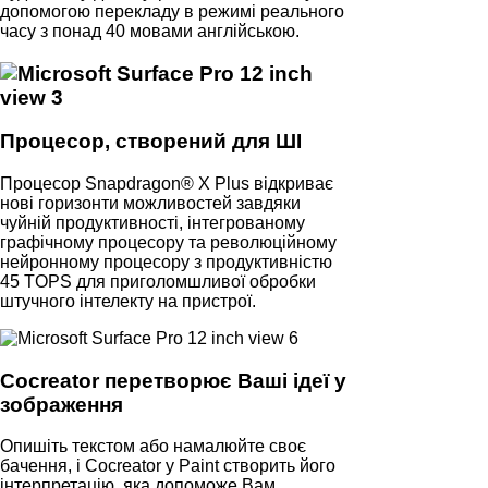
допомогою перекладу в режимі реального
часу з понад 40 мовами англійською.
Процесор, створений для ШІ
Процесор Snapdragon® X Plus відкриває
нові горизонти можливостей завдяки
чуйній продуктивності, інтегрованому
графічному процесору та революційному
нейронному процесору з продуктивністю
45 TOPS для приголомшливої ​​обробки
штучного інтелекту на пристрої.
Cocreator перетворює Ваші ідеї у
зображення
Опишіть текстом або намалюйте своє
бачення, і Cocreator у Paint створить його
інтерпретацію, яка допоможе Вам