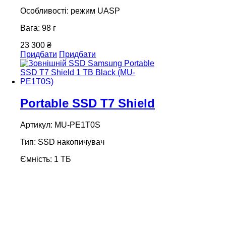
Особливості: режим UASP
Вага: 98 г
23 300 ₴
Придбати
Придбати
Portable SSD T7 Shield
Артикул: MU-PE1T0S
Тип: SSD накопичувач
Ємність: 1 ТБ
Швидкість передачі: до 1050/1000
Мб/с
Інтерфейс: USB 3.2 Gen 2 (10Gbps )
Шифрування: 256-бітове AES