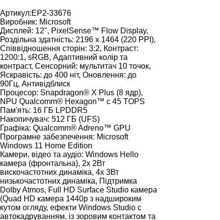
Артикул:
EP2-33676
Виробник:
Microsoft
Дисплей:
12", PixelSense™ Flow Display,
Роздільна здатність: 2196 х 1464 (220 PPI),
Співвідношення сторін: 3:2, Контраст:
1200:1, sRGB, Адаптивний колір та
контраст, Сенсорний: мультитач 10 точок,
Яскравість: до 400 ніт, Оновлення: до
90Гц, Антивідблиск
Процесор:
Snapdragon® X Plus (8 ядр),
NPU Qualcomm® Hexagon™ с 45 TOPS
Пам'ять:
16 ГБ LPDDR5
Накопичувач:
512 ГБ (UFS)
Графіка:
Qualcomm® Adreno™ GPU
Програмне забезпечення:
Microsoft
Windows 11 Home Edition
Камери, відео та аудіо:
Windows Hello
камера (фронтальна), 2х 2Вт
вискочастотних динаміка, 4х 3Вт
низькочастотних динаміка, Підтримка
Dolby Atmos, Full HD Surface Studio камера
(Quad HD камера 1440p з надшироким
кутом огляду, ефекти Windows Studio c
автокадруванням, із зоровим контактом та