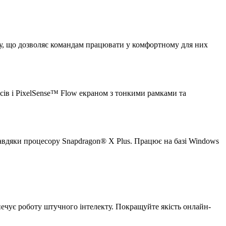
цесу, що дозволяє командам працювати у комфортному для них
сів і PixelSense™ Flow екраном з тонкими рамками та
завдяки процесору Snapdragon® X Plus. Працює на базі Windows
печує роботу штучного інтелекту. Покращуйте якість онлайн-