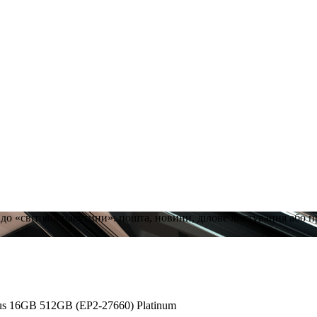
 до «світової павутини»: пошта, новини, ділове листування або 
lus 16GB 512GB (EP2-27660) Platinum