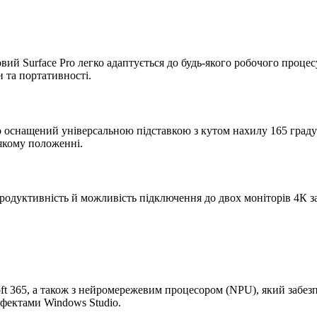
новий Surface Pro легко адаптується до будь-якого робочого про
и та портативності.
o оснащений універсальною підставкою з кутом нахилу 165 граду
-якому положенні.
 продуктивність й можливість підключення до двох моніторів 4К 
oft 365, а також з нейромережевим процесором (NPU), який забез
ефектами Windows Studio.