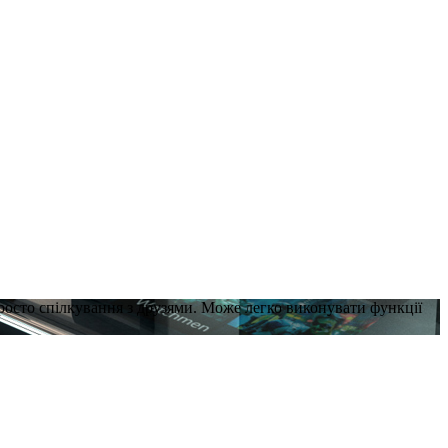
просто спілкування з друзями. Може легко виконувати функції