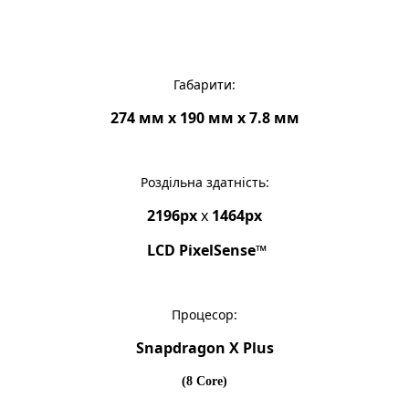
Габарити:
274 мм x 190 мм x 7.8 мм
Роздільна здатність:
2196px
x
1464px
LCD PixelSense™
Процесор:
Snapdragon X Plus
(8 Core)