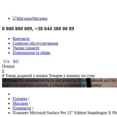
Магазин
0 800 800 089, +38 044 300 00 89
Контакти
Сервісне обслуговування
Умови гарантії
Повернення та обмін
UA
RU
Пошук
0
₴
Товар доданий у кошик
Товарів у кошику
на суму
Мобільність, компактність та доступність. Оперативний доступ
відео - та аудіопрогравача, а також цифрової фоторамки
Головна
/
Магазин
/
Планшети
/
Планшет Microsoft Surface Pro 12" Edition Snapdragon X P