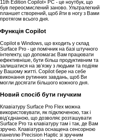
11th Edition Copilot+ PC - це ноутбук, що
був переосмислений заново. Ультралегкий
планшет створений, щоб йти в ногу з Вами
протягом всього дня.
Функція Copilot
Copilot в Windows, що входить у склад
Surface Pro - це помічник на базі штучного
інтелекту, що допомагає Вам працювати
ефективніше, бути більш продуктивним та
залишатися на зв'язку з людьми та подіям
у Вашому житті. Copilot бере на себе
виконання рутинних завдань, щоб Ви
могли досягати більшого кожного дня.
Новий спосіб бути гнучким
Клавіатуру Surface Pro Flex можна
використовувати, як підключеною, так і
від'єднаною, що дозволяє розташувати
Surface Pro та клавіатуру там і так, де Вам
зручно. Клавіатура оснащена сенсорною
панеллю Precision Haptic зі зручним