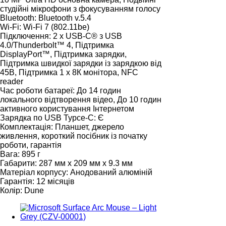
студійні мікрофони з фокусуванням голосу
Bluetooth:
Bluetooth v.5.4
Wi-Fi:
Wi-Fi 7 (802.11be)
Підключення:
2 x USB-C® з USB
4.0/Thunderbolt™ 4, Підтримка
DisplayPort™, Підтримка зарядки,
Підтримка швидкої зарядки із зарядкою від
45В, Підтримка 1 х 8К монітора, NFC
reader
Час роботи батареї:
До 14 годин
локального відтворення відео, До 10 годин
активного користування Інтернетом
Зарядка по USB Typce-C:
Є
Комплектація:
Планшет, джерело
живлення, короткий посібник із початку
роботи, гарантія
Вага:
895 г
Габарити:
287 мм x 209 мм x 9.3 мм
Матеріал корпусу:
Анодований алюміній
Гарантія:
12 місяців
Колір:
Dune