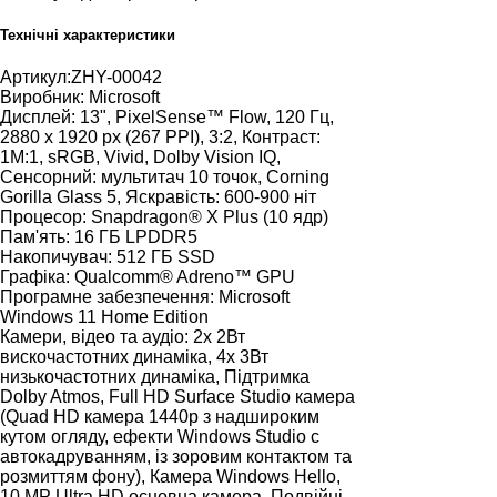
Технічні характеристики
Артикул:
ZHY-00042
Виробник:
Microsoft
Дисплей:
13", PixelSense™ Flow, 120 Гц,
2880 х 1920 px (267 PPI), 3:2, Контраст:
1M:1, sRGB, Vivid, Dolby Vision IQ,
Сенсорний: мультитач 10 точок, Corning
Gorilla Glass 5, Яскравість: 600-900 ніт
Процесор:
Snapdragon® X Plus (10 ядр)
Пам'ять:
16 ГБ LPDDR5
Накопичувач:
512 ГБ SSD
Графіка:
Qualcomm® Adreno™ GPU
Програмне забезпечення:
Microsoft
Windows 11 Home Edition
Камери, відео та аудіо:
2х 2Вт
вискочастотних динаміка, 4х 3Вт
низькочастотних динаміка, Підтримка
Dolby Atmos, Full HD Surface Studio камера
(Quad HD камера 1440p з надшироким
кутом огляду, ефекти Windows Studio c
автокадруванням, із зоровим контактом та
розмиттям фону), Камера Windows Hello,
10 MP Ultra HD основна камера, Подвійні